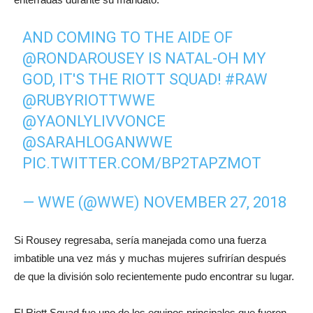
AND COMING TO THE AIDE OF
@RONDAROUSEY
IS NATAL-OH MY
GOD, IT'S THE RIOTT SQUAD!
#RAW
@RUBYRIOTTWWE
@YAONLYLIVVONCE
@SARAHLOGANWWE
PIC.TWITTER.COM/BP2TAPZMOT
— WWE (@WWE)
NOVEMBER 27, 2018
Si Rousey regresaba, sería manejada como una fuerza
imbatible una vez más y muchas mujeres sufrirían después
de que la división solo recientemente pudo encontrar su lugar.
El Riott Squad fue uno de los equipos principales que fueron