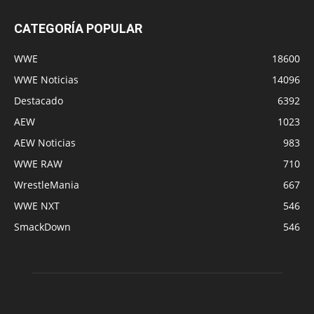
CATEGORÍA POPULAR
WWE
18600
WWE Noticias
14096
Destacado
6392
AEW
1023
AEW Noticias
983
WWE RAW
710
WrestleMania
667
WWE NXT
546
SmackDown
546