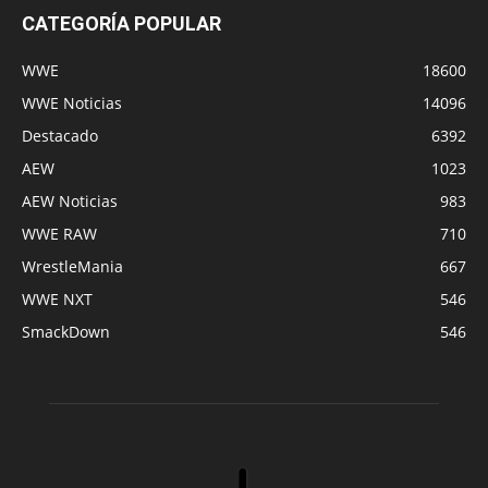
CATEGORÍA POPULAR
WWE
18600
WWE Noticias
14096
Destacado
6392
AEW
1023
AEW Noticias
983
WWE RAW
710
WrestleMania
667
WWE NXT
546
SmackDown
546