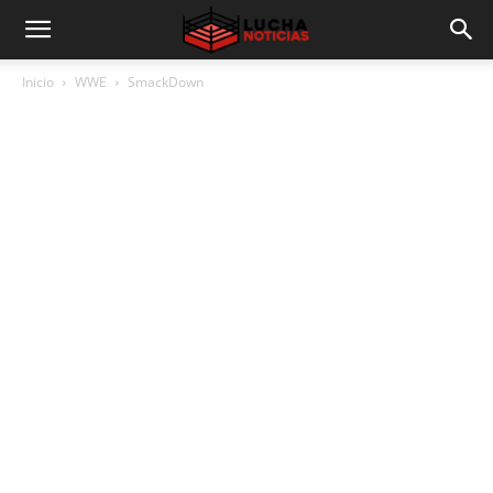
Inicio
WWE
SmackDown