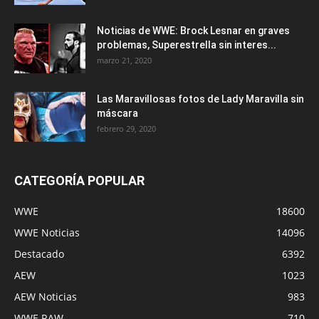
Noticias de WWE: Brock Lesnar en graves
problemas, Superestrella sin interes...
marzo 21, 2020
Las Maravillosas fotos de Lady Maravilla sin
máscara
febrero 29, 2020
CATEGORÍA POPULAR
WWE
18600
WWE Noticias
14096
Destacado
6392
AEW
1023
AEW Noticias
983
WWE RAW
710