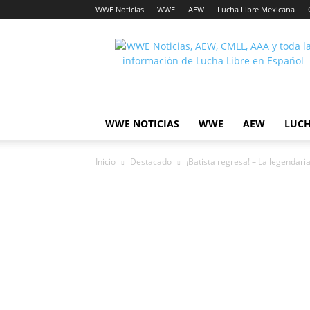
WWE Noticias
WWE
AEW
Lucha Libre Mexicana
Lucha
Noticias
WWE NOTICIAS
WWE
AEW
LUCH
Inicio
Destacado
¡Batista regresa! – La legendaria