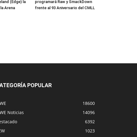
and (Edge) la
programará Raw y SmackDown
 la Arena
frente al 93 Aniversario del CMLL
ATEGORÍA POPULAR
WE
18600
WE Noticias
14096
estacado
6392
EW
1023