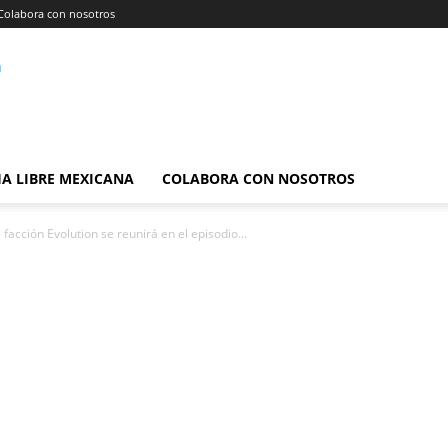
Colabora con nosotros
A LIBRE MEXICANA
COLABORA CON NOSOTROS
 facción Evolution se reunirá en el episodio...