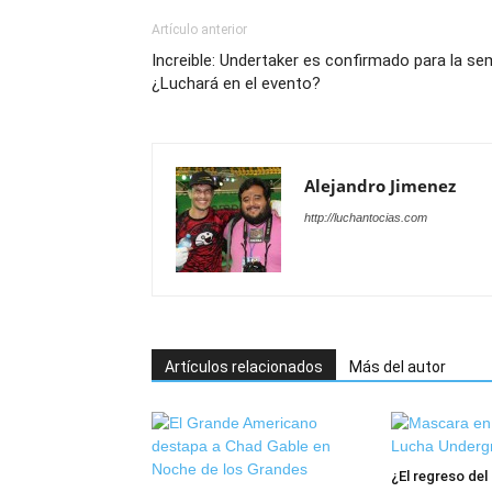
Artículo anterior
Increible: Undertaker es confirmado para la se
¿Luchará en el evento?
Alejandro Jimenez
http://luchantocias.com
Artículos relacionados
Más del autor
¿El regreso de