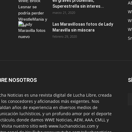
en graves problemas,
A
Superestrella sin interes...
W
marzo 21, 2020
W
Las Maravillosas fotos de Lady
W
Maravilla sin máscara
febrero 29, 2020
S
BRE NOSOTROS
S
ha Noticias es una revista digital de Lucha Libre, creada
 los conocedores y aficionados más exigentes. Nos
aldan años de experiencia en diversos medios de
nicación luchísticos, y un profundo amor por el deporte
ctáculo, donde damos WWE Noticias, AEW, AAA, CMLL y
 Visita nuestro sitio web www.luchanoticias.com y