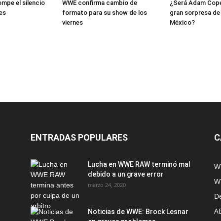
mpe el silencio
WWE confirma cambio de
¿Será Adam Copel
es
formato para su show de los
gran sorpresa de
viernes
México?
ENTRADAS POPULARES
C
Lucha en WWE RAW terminó mal
W
debido a un grave error
W
marzo 24, 2020
D
A
Noticias de WWE: Brock Lesnar