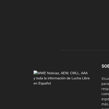
SO
©Luc
para
resp
comu
espe
más.