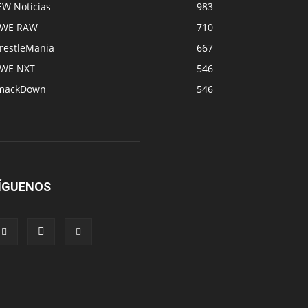
EW Noticias
983
WE RAW
710
restleMania
667
WE NXT
546
mackDown
546
ÍGUENOS