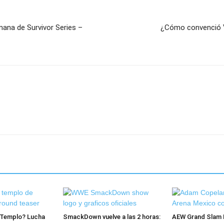
mana de Survivor Series –
¿Cómo convenció V
l Templo? Lucha
SmackDown vuelve a las 2 horas:
AEW Grand Slam 