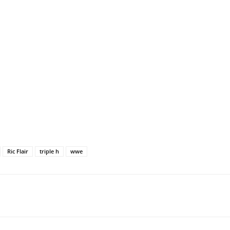
Ric Flair
triple h
wwe