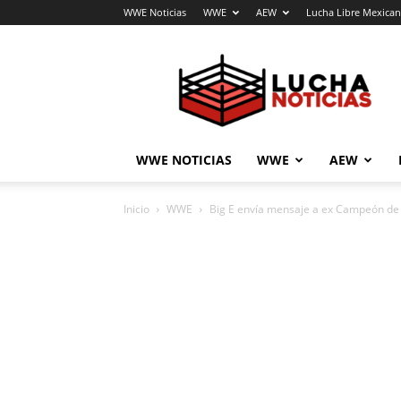
WWE Noticias
WWE
AEW
Lucha Libre Mexica
Lucha
Noticias
WWE NOTICIAS
WWE
AEW
Inicio
WWE
Big E envía mensaje a ex Campeón de W