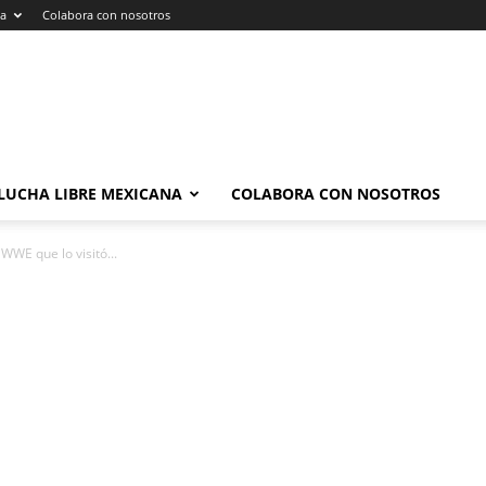
na
Colabora con nosotros
LUCHA LIBRE MEXICANA
COLABORA CON NOSOTROS
WE que lo visitó...