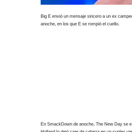
Big E envió un mensaje sincero a un ex campe
anoche, en los que E se rompió el cuello.
En SmackDown de anoche, The New Day se enfre
Holland lo dejó caer de cabeza en un suplex vient