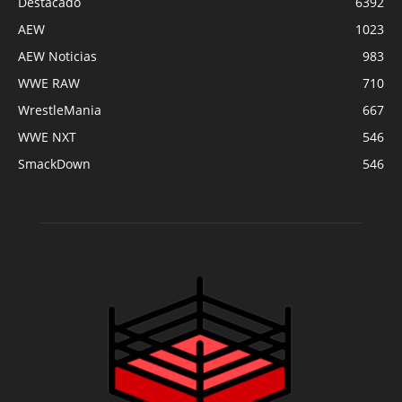
Destacado
6392
AEW
1023
AEW Noticias
983
WWE RAW
710
WrestleMania
667
WWE NXT
546
SmackDown
546