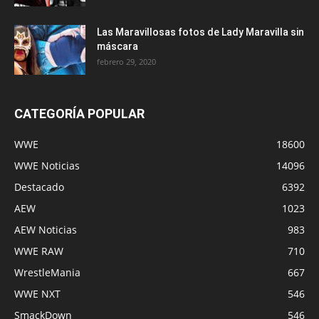
Las Maravillosas fotos de Lady Maravilla sin
máscara
febrero 29, 2020
CATEGORÍA POPULAR
WWE
18600
WWE Noticias
14096
Destacado
6392
AEW
1023
AEW Noticias
983
WWE RAW
710
WrestleMania
667
WWE NXT
546
SmackDown
546