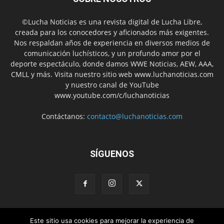
©Lucha Noticias es una revista digital de Lucha Libre,
creada para los conocedores y aficionados más exigentes.
Nos respaldan años de experiencia en diversos medios de
comunicación luchísticos, y un profundo amor por el
deporte espectáculo, donde damos WWE Noticias, AEW, AAA,
CMLL y más. Visita nuestro sitio web www.luchanoticias.com
y nuestro canal de YouTube
www.youtube.com/c/luchanoticias
Contáctanos:
contacto@luchanoticias.com
SÍGUENOS
Este sitio usa cookies para mejorar la experiencia de
WWE Noticias
WWE
AEW
Lucha Libre Mexicana