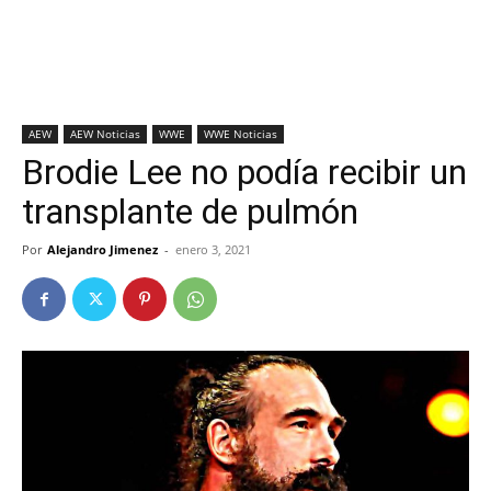
AEW
AEW Noticias
WWE
WWE Noticias
Brodie Lee no podía recibir un
transplante de pulmón
Por
Alejandro Jimenez
-
enero 3, 2021