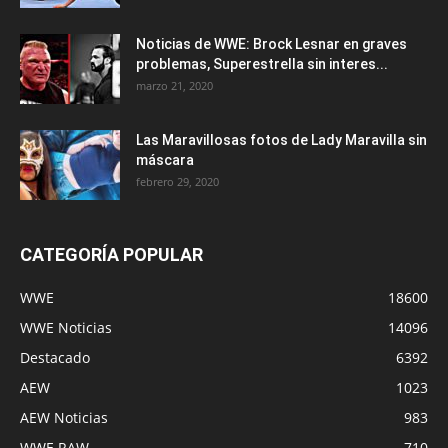
Noticias de WWE: Brock Lesnar en graves
problemas, Superestrella sin interes...
marzo 21, 2020
Las Maravillosas fotos de Lady Maravilla sin
máscara
febrero 29, 2020
CATEGORÍA POPULAR
WWE
18600
WWE Noticias
14096
Destacado
6392
AEW
1023
AEW Noticias
983
WWE RAW
710