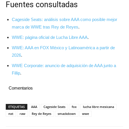
Fuentes consultadas
Cageside Seats: análisis sobre AAA como posible mejor
marca de WWE tras Rey de Reyes
.
WWE: página oficial de Lucha Libre AAA
.
WWE: AAA en FOX México y Latinoamérica a partir de
2026
.
WWE Corporate: anuncio de adquisición de AAA junto a
Fillip
.
Comentarios
ETIQUETAS
AAA
Cageside Seats
fox
lucha libre mexicana
nxt
raw
Rey de Reyes
smackdown
wwe