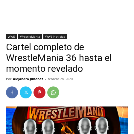
WWE
WrestleMania
WWE Noticias
Cartel completo de
WrestleMania 36 hasta el
momento revelado
Por
Alejandro Jimenez
-
febrero 28, 2020