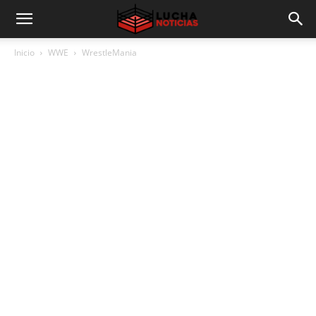
Inicio
WWE
WrestleMania