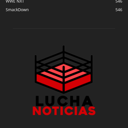
WWE NXT
546
SmackDown
546