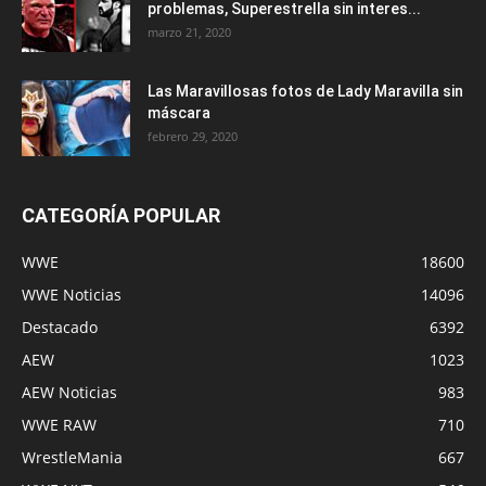
problemas, Superestrella sin interes...
marzo 21, 2020
Las Maravillosas fotos de Lady Maravilla sin
máscara
febrero 29, 2020
CATEGORÍA POPULAR
WWE
18600
WWE Noticias
14096
Destacado
6392
AEW
1023
AEW Noticias
983
WWE RAW
710
WrestleMania
667