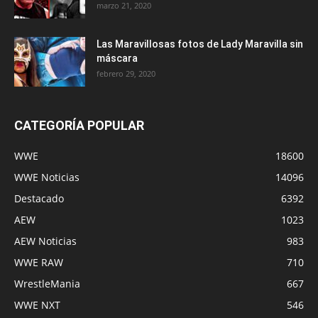
marzo 21, 2020
Las Maravillosas fotos de Lady Maravilla sin
máscara
febrero 29, 2020
CATEGORÍA POPULAR
WWE
18600
WWE Noticias
14096
Destacado
6392
AEW
1023
AEW Noticias
983
WWE RAW
710
WrestleMania
667
WWE NXT
546