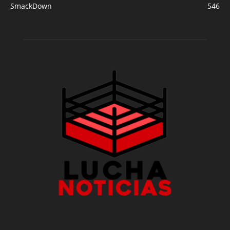
SmackDown
546