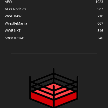
AEW
1023
AEW Noticias
983
WWE RAW
710
WrestleMania
667
WWE NXT
546
SmackDown
546