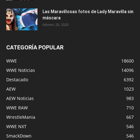
Las Maravillosas fotos de Lady Maravilla sin
máscara
febrero 29, 2020
CATEGORÍA POPULAR
WWE
18600
WWE Noticias
14096
Destacado
6392
AEW
1023
AEW Noticias
983
WWE RAW
710
WrestleMania
667
WWE NXT
546
SmackDown
546