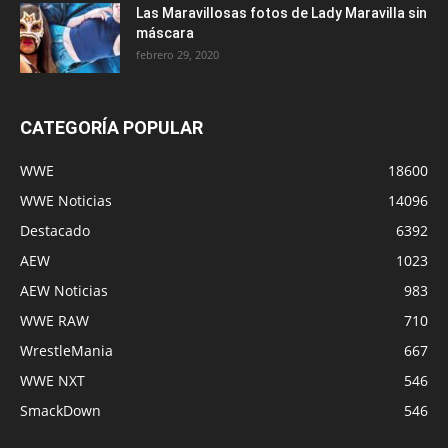
Las Maravillosas fotos de Lady Maravilla sin
máscara
febrero 29, 2020
CATEGORÍA POPULAR
WWE
18600
WWE Noticias
14096
Destacado
6392
AEW
1023
AEW Noticias
983
WWE RAW
710
WrestleMania
667
WWE NXT
546
SmackDown
546