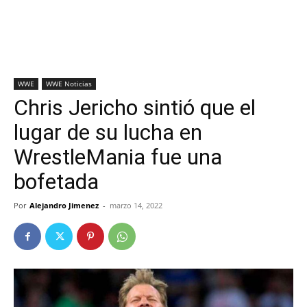
WWE
WWE Noticias
Chris Jericho sintió que el
lugar de su lucha en
WrestleMania fue una
bofetada
Por
Alejandro Jimenez
-
marzo 14, 2022