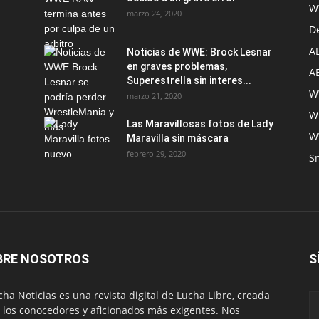
W
marzo 24, 2020
D
A
Noticias de WWE: Brock Lesnar
en graves problemas,
A
Superestrella sin interes...
W
marzo 21, 2020
W
Las Maravillosas fotos de Lady
W
Maravilla sin máscara
febrero 29, 2020
S
BRE NOSOTROS
S
ha Noticias es una revista digital de Lucha Libre, creada
 los conocedores y aficionados más exigentes. Nos