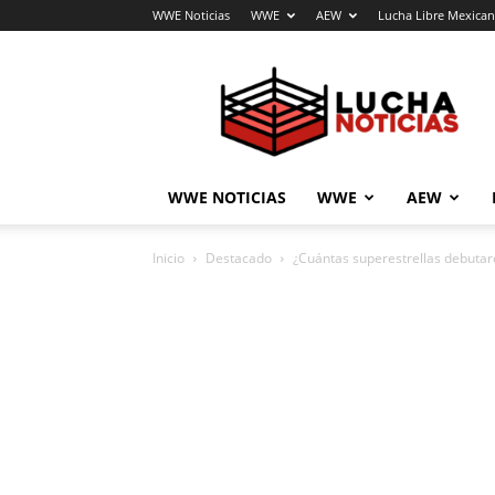
WWE Noticias
WWE
AEW
Lucha Libre Mexica
Lucha
Noticias
WWE NOTICIAS
WWE
AEW
Inicio
Destacado
¿Cuántas superestrellas debuta