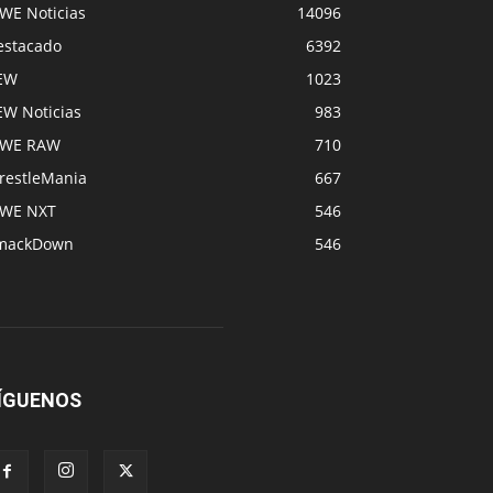
WE Noticias
14096
estacado
6392
EW
1023
EW Noticias
983
WE RAW
710
restleMania
667
WE NXT
546
mackDown
546
ÍGUENOS