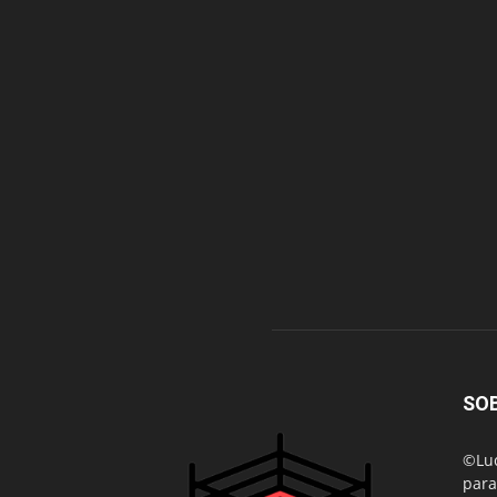
SO
©Luc
para