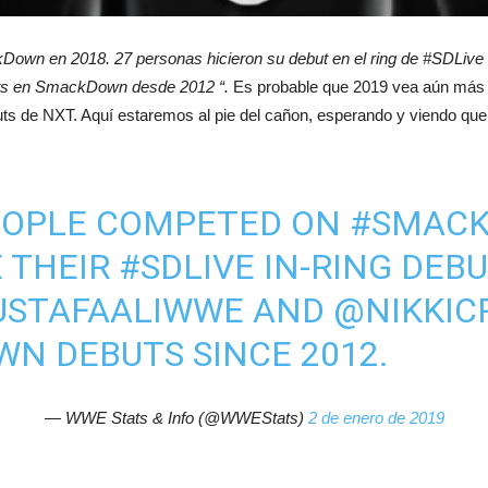
ckDown en 2018.
27 personas hicieron su debut en el ring de #SDLi
s en SmackDown desde 2012 “.
Es probable que 2019 vea aún más deb
s de NXT. Aquí estaremos al pie del cañon, esperando y viendo que o
PEOPLE COMPETED ON
#SMAC
 THEIR
#SDLIVE
IN-RING DEBU
STAFAALIWWE
AND
@NIKKI
N DEBUTS SINCE 2012.
— WWE Stats & Info (@WWEStats)
2 de enero de 2019