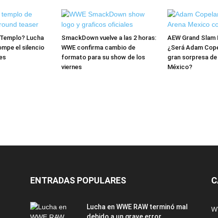
l Templo? Lucha
SmackDown vuelve a las 2 horas:
AEW Grand Slam 
mpe el silencio
WWE confirma cambio de
¿Será Adam Copel
es
formato para su show de los
gran sorpresa de
viernes
México?
ENTRADAS POPULARES
C
Lucha en WWE RAW terminó mal
W
debido a un grave error