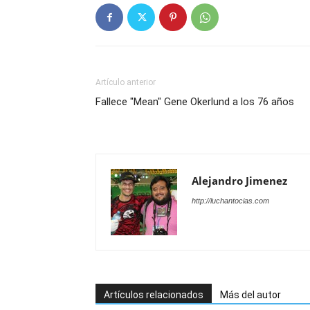
Artículo anterior
Fallece "Mean" Gene Okerlund a los 76 años
Alejandro Jimenez
http://luchantocias.com
Artículos relacionados
Más del autor