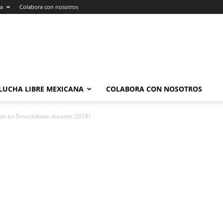
na
Colabora con nosotros
LUCHA LIBRE MEXICANA
COLABORA CON NOSOTROS
ron en Smackdown durante 2018?