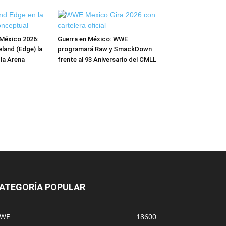
México 2026:
Guerra en México: WWE
and (Edge) la
programará Raw y SmackDown
 la Arena
frente al 93 Aniversario del CMLL
ATEGORÍA POPULAR
WE
18600