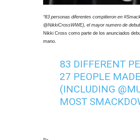
“83 personas diferentes compitieron en #Sma
@NikkiCrossWWE), el mayor numero de debut
Nikki Cross como parte de los anunciados debut
mano.
83 DIFFERENT 
27 PEOPLE MADE
(INCLUDING
@MU
MOST SMACKDOW
]]>