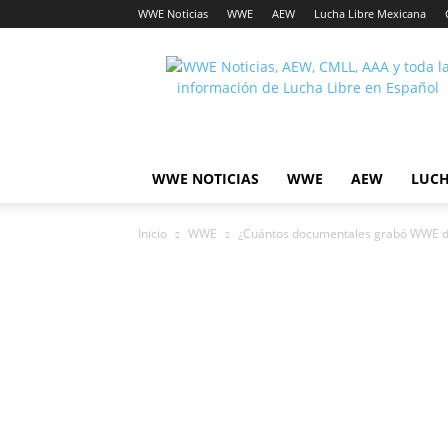
WWE Noticias
WWE
AEW
Lucha Libre Mexicana
Lucha
Noticias
WWE NOTICIAS
WWE
AEW
LUCH
Inicio
WWE
¿Cuántos documentales grabó WWE du