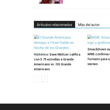
Artículos relacionados
Más del autor
SmackDown vuel
WWE confirma 
Histórico: Dave Meltzer califica
formato para s
con 5.75 estrellas a Grande
viernes
Americano vs. OG Grande
Americano