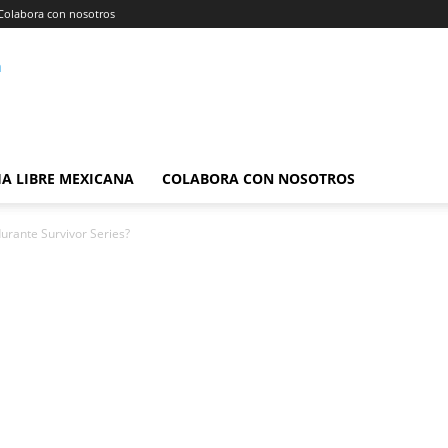
Colabora con nosotros
A LIBRE MEXICANA
COLABORA CON NOSOTROS
rante Survivor Series?