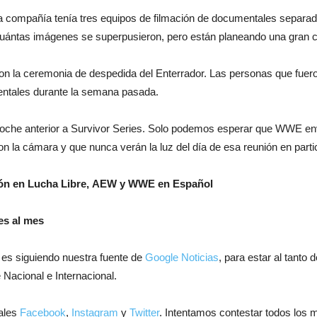
a compañía tenía tres equipos de filmación de documentales separad
ántas imágenes se superpusieron, pero están planeando una gran ca
on la ceremonia de despedida del Enterrador. Las personas que fuero
entales durante la semana pasada.
 noche anterior a Survivor Series. Solo podemos esperar que WWE e
 la cámara y que nunca verán la luz del día de esa reunión en partic
ión en Lucha Libre, AEW y WWE en Español
es al mes
 es siguiendo nuestra fuente de
Google Noticias
, para estar al tanto
 Nacional e Internacional.
ales
Facebook
,
Instagram
y
Twitter
. Intentamos contestar todos los 