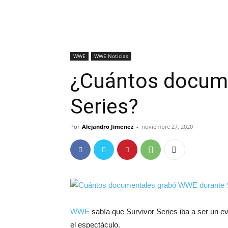
WWE
WWE Noticias
¿Cuántos docume
Series?
Por
Alejandro Jimenez
-
noviembre 27, 2020
WWE
sabía que Survivor Series iba a ser un eve
el espectáculo.