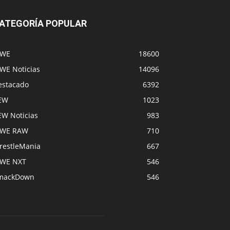
ATEGORÍA POPULAR
WE
18600
WE Noticias
14096
estacado
6392
EW
1023
EW Noticias
983
WE RAW
710
restleMania
667
WE NXT
546
mackDown
546