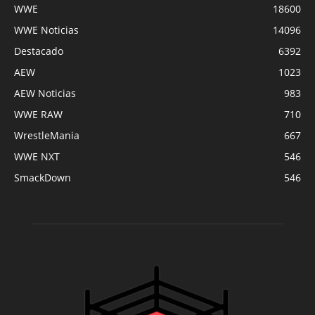
WWE
18600
WWE Noticias
14096
Destacado
6392
AEW
1023
AEW Noticias
983
WWE RAW
710
WrestleMania
667
WWE NXT
546
SmackDown
546