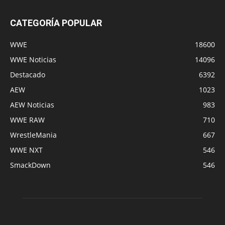
CATEGORÍA POPULAR
WWE
18600
WWE Noticias
14096
Destacado
6392
AEW
1023
AEW Noticias
983
WWE RAW
710
WrestleMania
667
WWE NXT
546
SmackDown
546