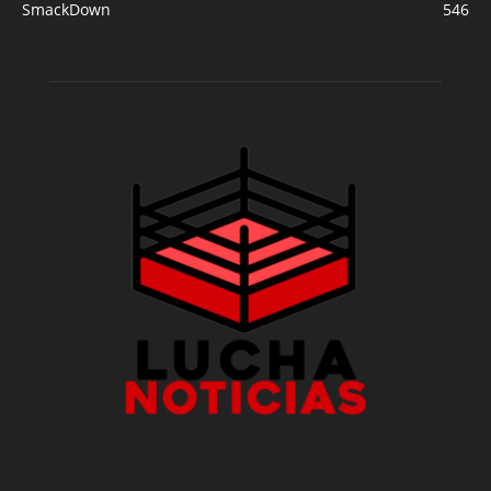
SmackDown
546