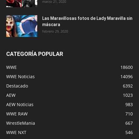
marzo 21, 2020
Las Maravillosas fotos de Lady Maravilla sin
máscara
febrero 29, 2020
CATEGORÍA POPULAR
WWE
18600
WWE Noticias
14096
Destacado
6392
AEW
1023
AEW Noticias
983
WWE RAW
710
WrestleMania
667
WWE NXT
546