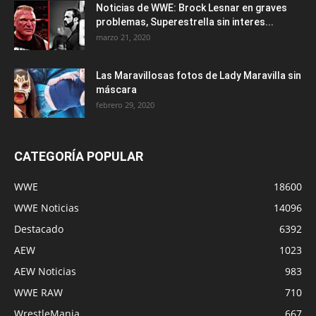
Noticias de WWE: Brock Lesnar en graves
problemas, Superestrella sin interes...
marzo 21, 2020
Las Maravillosas fotos de Lady Maravilla sin
máscara
febrero 29, 2020
CATEGORÍA POPULAR
WWE
18600
WWE Noticias
14096
Destacado
6392
AEW
1023
AEW Noticias
983
WWE RAW
710
WrestleMania
667