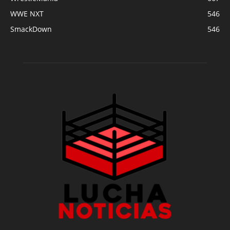
WWE NXT
546
SmackDown
546