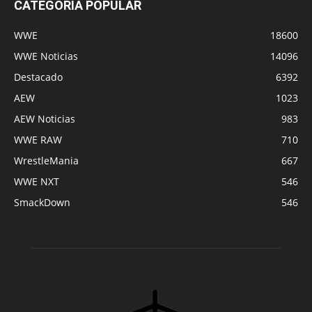
CATEGORÍA POPULAR
WWE
18600
WWE Noticias
14096
Destacado
6392
AEW
1023
AEW Noticias
983
WWE RAW
710
WrestleMania
667
WWE NXT
546
SmackDown
546