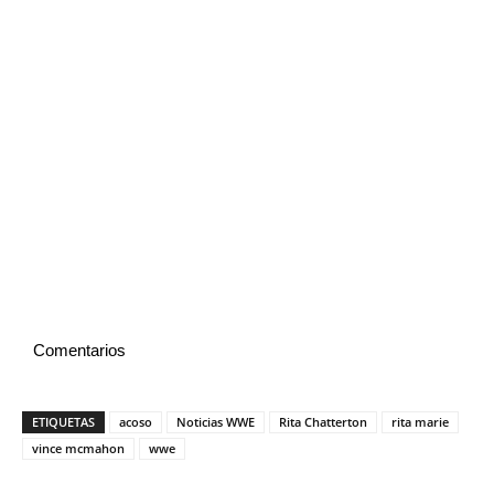
Comentarios
ETIQUETAS
acoso
Noticias WWE
Rita Chatterton
rita marie
vince mcmahon
wwe