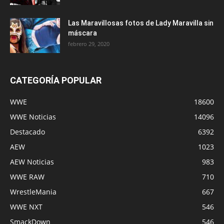
Las Maravillosas fotos de Lady Maravilla sin
máscara
febrero 29, 2020
CATEGORÍA POPULAR
WWE
18600
WWE Noticias
14096
Destacado
6392
AEW
1023
AEW Noticias
983
WWE RAW
710
WrestleMania
667
WWE NXT
546
SmackDown
546