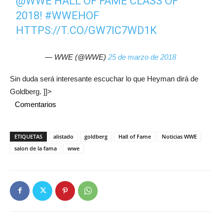
@WWE
HALL OF FAME CLASS OF
2018!
#WWEHOF
HTTPS://T.CO/GW7IC7WD1K
— WWE (@WWE)
25 de marzo de 2018
Sin duda será interesante escuchar lo que Heyman dirá de
Goldberg. ]]>
Comentarios
ETIQUETAS
alistado
goldberg
Hall of Fame
Noticias WWE
salon de la fama
wwe