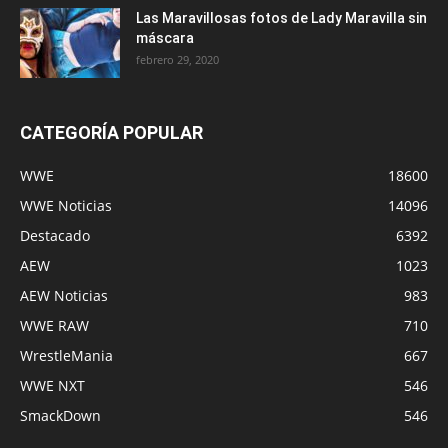
Las Maravillosas fotos de Lady Maravilla sin
máscara
febrero 29, 2020
CATEGORÍA POPULAR
WWE
18600
WWE Noticias
14096
Destacado
6392
AEW
1023
AEW Noticias
983
WWE RAW
710
WrestleMania
667
WWE NXT
546
SmackDown
546