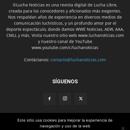
©Lucha Noticias es una revista digital de Lucha Libre,
creada para los conocedores y aficionados más exigentes.
Nos respaldan años de experiencia en diversos medios de
comunicación luchísticos, y un profundo amor por el
deporte espectáculo, donde damos WWE Noticias, AEW, AAA,
CMLL y más. Visita nuestro sitio web www.luchanoticias.com
y nuestro canal de YouTube
www.youtube.com/c/luchanoticias
Contáctanos:
contacto@luchanoticias.com
SÍGUENOS
Este sitio usa cookies para mejorar la experiencia de
WWE Noticias
WWE
AEW
Lucha Libre Mexicana
navegación y uso de la web
Colabora con nosotros