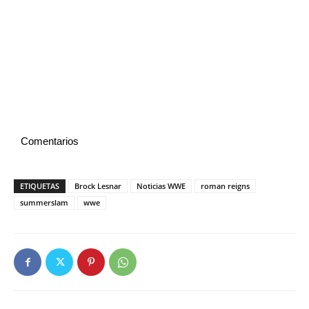
Comentarios
ETIQUETAS
Brock Lesnar
Noticias WWE
roman reigns
summerslam
wwe