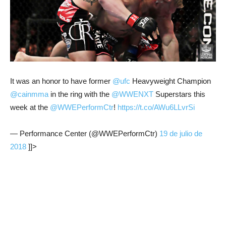
It was an honor to have former
@ufc
Heavyweight Champion
@cainmma
in the ring with the
@WWENXT
Superstars this
week at the
@WWEPerformCtr
!
https://t.co/AWu6LLvrSi
— Performance Center (@WWEPerformCtr)
19 de julio de
2018
]]>