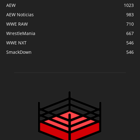
AEW
1023
AEW Noticias
983
WWE RAW
710
WrestleMania
667
WWE NXT
546
SmackDown
546