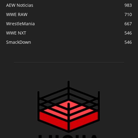
AEW Noticias
983
WWE RAW
710
WrestleMania
667
WWE NXT
546
SmackDown
546