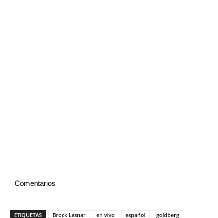
Comentarios
ETIQUETAS
Brock Lesnar
en vivo
español
goldberg