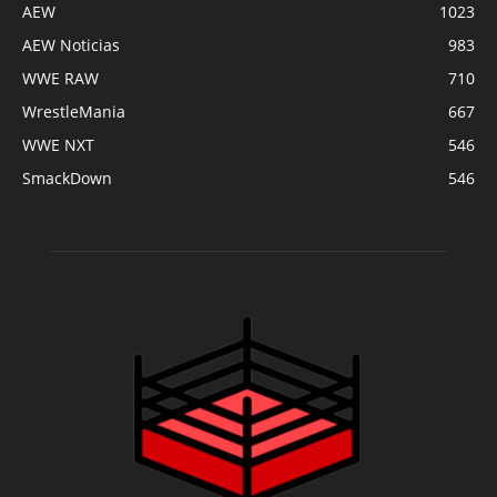
AEW
1023
AEW Noticias
983
WWE RAW
710
WrestleMania
667
WWE NXT
546
SmackDown
546