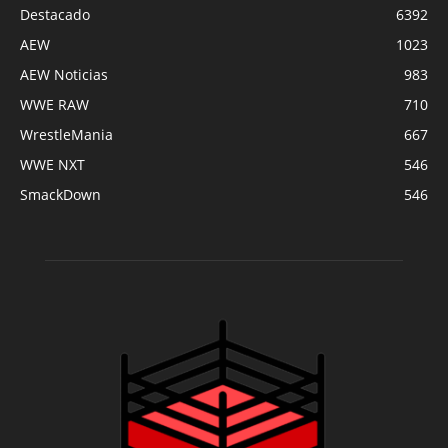
Destacado
6392
AEW
1023
AEW Noticias
983
WWE RAW
710
WrestleMania
667
WWE NXT
546
SmackDown
546