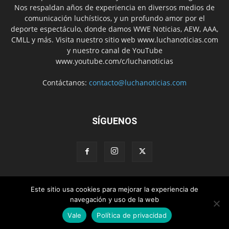
Nos respaldan años de experiencia en diversos medios de
comunicación luchísticos, y un profundo amor por el
deporte espectáculo, donde damos WWE Noticias, AEW, AAA,
CMLL y más. Visita nuestro sitio web www.luchanoticias.com
y nuestro canal de YouTube
www.youtube.com/c/luchanoticias
Contáctanos:
contacto@luchanoticias.com
SÍGUENOS
Este sitio usa cookies para mejorar la experiencia de
WWE Noticias
WWE
AEW
Lucha Libre Mexicana
navegación y uso de la web
Colabora con nosotros
Vale
Política de privacidad
© CONTACTO: contacto@luchanoticias.com