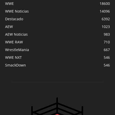
WWE
18600
WWE Noticias
14096
Destacado
6392
AEW
1023
AEW Noticias
983
WWE RAW
710
WrestleMania
667
WWE NXT
546
SmackDown
546