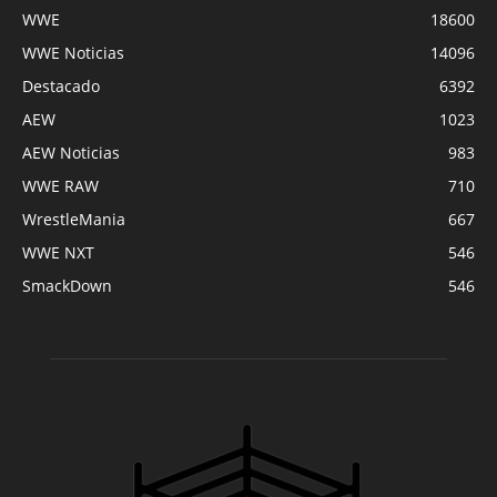
WWE
18600
WWE Noticias
14096
Destacado
6392
AEW
1023
AEW Noticias
983
WWE RAW
710
WrestleMania
667
WWE NXT
546
SmackDown
546