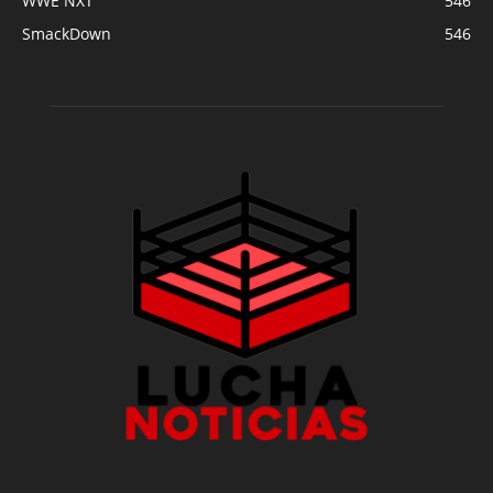
WWE NXT
546
SmackDown
546