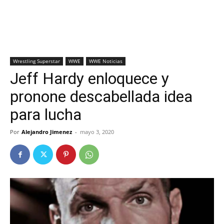
Wrestling Superstar
WWE
WWE Noticias
Jeff Hardy enloquece y
pronone descabellada idea
para lucha
Por
Alejandro Jimenez
-
mayo 3, 2020