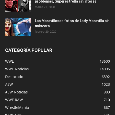
problemas, Superestrella sin interes...
marzo 21, 2020
Las Maravillosas fotos de Lady Maravilla sin
máscara
febrero 29, 2020
CATEGORÍA POPULAR
WWE
18600
WWE Noticias
14096
Destacado
6392
AEW
1023
AEW Noticias
983
WWE RAW
710
WrestleMania
667