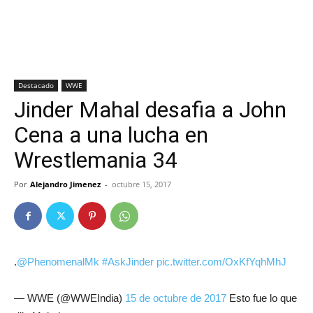
Destacado
WWE
Jinder Mahal desafia a John
Cena a una lucha en
Wrestlemania 34
Por
Alejandro Jimenez
-
octubre 15, 2017
.
@PhenomenalMk
#AskJinder
pic.twitter.com/OxKfYqhMhJ
— WWE (@WWEIndia)
15 de octubre de 2017
Esto fue lo que