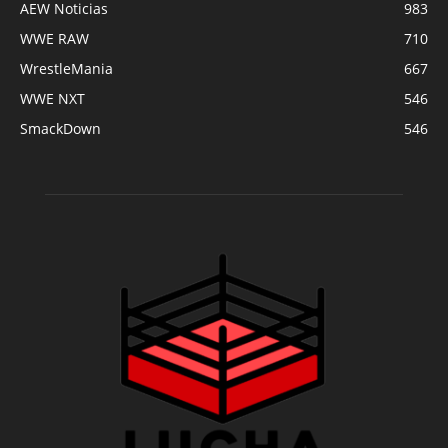
AEW Noticias
983
WWE RAW
710
WrestleMania
667
WWE NXT
546
SmackDown
546