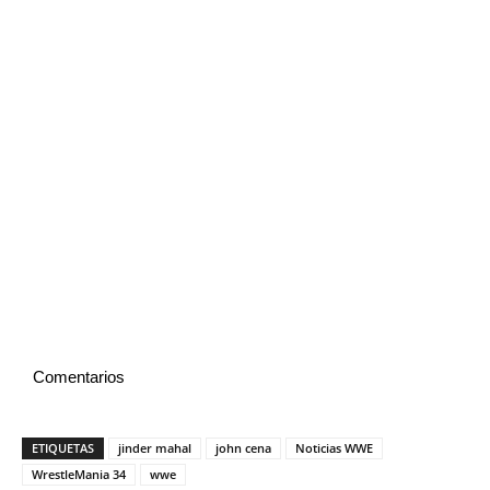
Comentarios
ETIQUETAS
jinder mahal
john cena
Noticias WWE
WrestleMania 34
wwe