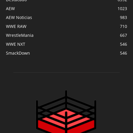
AEW
1023
AEW Noticias
983
WWE RAW
710
WrestleMania
667
WWE NXT
546
SmackDown
546