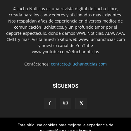
©Lucha Noticias es una revista digital de Lucha Libre,
creada para los conocedores y aficionados más exigentes.
Nos respaldan años de experiencia en diversos medios de
comunicación luchísticos, y un profundo amor por el
deporte espectáculo, donde damos WWE Noticias, AEW, AAA,
CMLL y más. Visita nuestro sitio web www.luchanoticias.com
y nuestro canal de YouTube
www.youtube.com/c/luchanoticias
Contáctanos:
contacto@luchanoticias.com
SÍGUENOS
Este sitio usa cookies para mejorar la experiencia de
WWE Noticias
WWE
AEW
Lucha Libre Mexicana
navegación y uso de la web