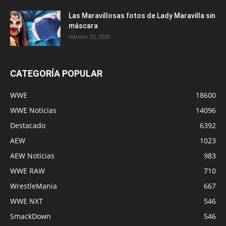
Las Maravillosas fotos de Lady Maravilla sin
máscara
febrero 29, 2020
CATEGORÍA POPULAR
WWE
18600
WWE Noticias
14096
Destacado
6392
AEW
1023
AEW Noticias
983
WWE RAW
710
WrestleMania
667
WWE NXT
546
SmackDown
546