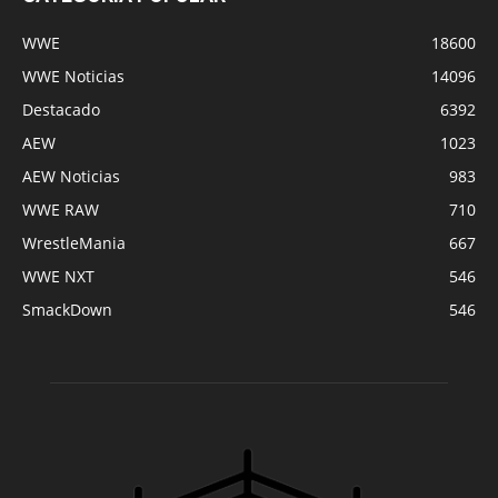
WWE
18600
WWE Noticias
14096
Destacado
6392
AEW
1023
AEW Noticias
983
WWE RAW
710
WrestleMania
667
WWE NXT
546
SmackDown
546