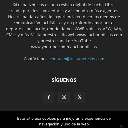
©Lucha Noticias es una revista digital de Lucha Libre,
creada para los conocedores y aficionados más exigentes.
Nos respaldan años de experiencia en diversos medios de
comunicación luchísticos, y un profundo amor por el
deporte espectáculo, donde damos WWE Noticias, AEW, AAA,
CMLL y más. Visita nuestro sitio web www.luchanoticias.com
y nuestro canal de YouTube
www.youtube.com/c/luchanoticias
Contáctanos:
contacto@luchanoticias.com
SÍGUENOS
Este sitio usa cookies para mejorar la experiencia de
WWE Noticias
WWE
AEW
Lucha Libre Mexicana
navegación y uso de la web
Colabora con nosotros