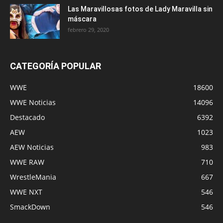
Las Maravillosas fotos de Lady Maravilla sin
máscara
febrero 29, 2020
CATEGORÍA POPULAR
WWE
18600
WWE Noticias
14096
Destacado
6392
AEW
1023
AEW Noticias
983
WWE RAW
710
WrestleMania
667
WWE NXT
546
SmackDown
546