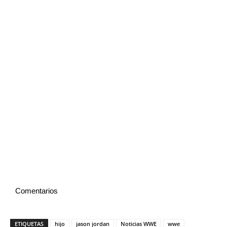
Comentarios
ETIQUETAS
hijo
jason jordan
Noticias WWE
wwe