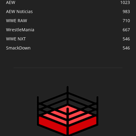
AEW
1023
AEW Noticias
983
WWE RAW
710
WrestleMania
667
WWE NXT
546
SmackDown
546