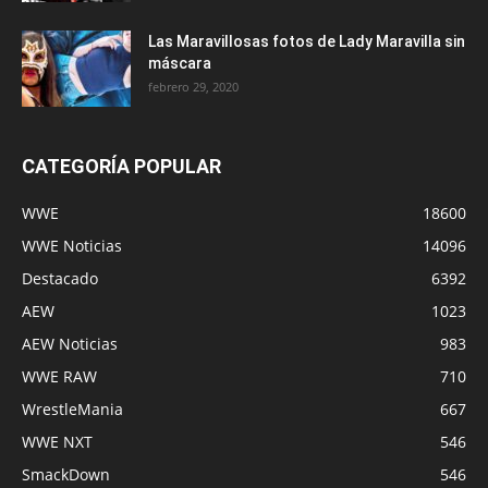
Las Maravillosas fotos de Lady Maravilla sin
máscara
febrero 29, 2020
CATEGORÍA POPULAR
WWE
18600
WWE Noticias
14096
Destacado
6392
AEW
1023
AEW Noticias
983
WWE RAW
710
WrestleMania
667
WWE NXT
546
SmackDown
546