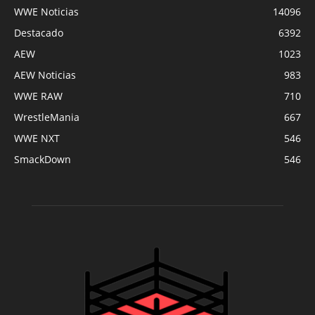
WWE Noticias
14096
Destacado
6392
AEW
1023
AEW Noticias
983
WWE RAW
710
WrestleMania
667
WWE NXT
546
SmackDown
546