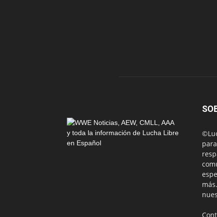
SO
©Luc
para
resp
comu
espe
más.
nues
Cont