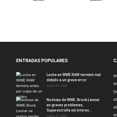
ENTRADAS POPULARES
C
Lucha en WWE RAW terminó mal
W
debido a un grave error
W
marzo 24, 2020
D
A
Noticias de WWE: Brock Lesnar
en graves problemas,
A
Superestrella sin interes...
W
marzo 21, 2020