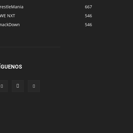
restleMania
667
WE NXT
546
mackDown
546
ÍGUENOS