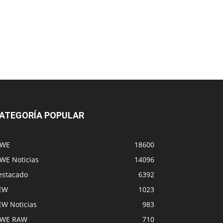
ATEGORÍA POPULAR
WE
18600
WE Noticias
14096
estacado
6392
EW
1023
EW Noticias
983
WE RAW
710