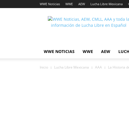
WWE Noticias
WWE
AEW
Lucha Libre Mexicana
Lucha
Noticias
WWE NOTICIAS
WWE
AEW
LUCH
Inicio
Lucha Libre Mexicana
AAA
La Historia 