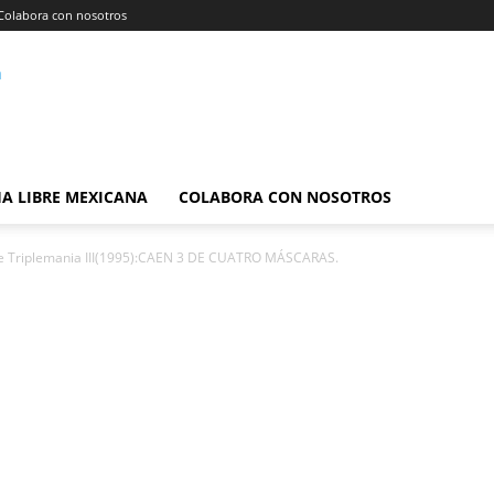
Colabora con nosotros
A LIBRE MEXICANA
COLABORA CON NOSOTROS
de Triplemania III(1995):CAEN 3 DE CUATRO MÁSCARAS.