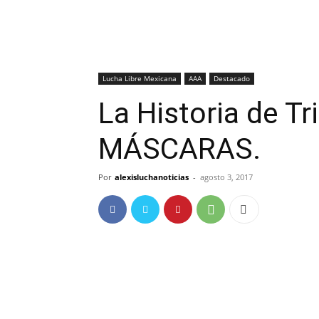
Lucha Libre Mexicana
AAA
Destacado
La Historia de T
MÁSCARAS.
Por
alexisluchanoticias
-
agosto 3, 2017