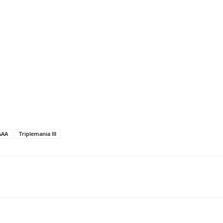
AAA
Triplemania III