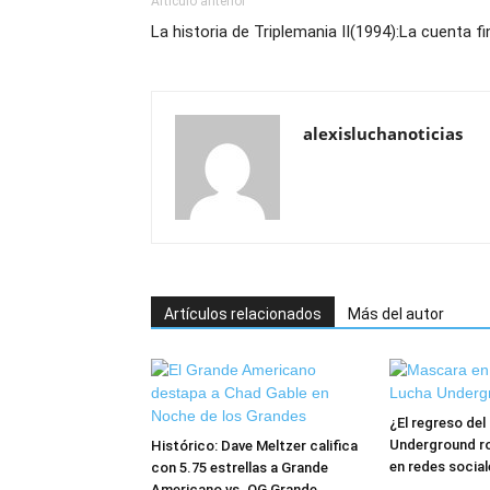
Artículo anterior
La historia de Triplemania II(1994):La cuenta fin
alexisluchanoticias
Artículos relacionados
Más del autor
¿El regreso de
Underground ro
Histórico: Dave Meltzer califica
en redes social
con 5.75 estrellas a Grande
Americano vs. OG Grande