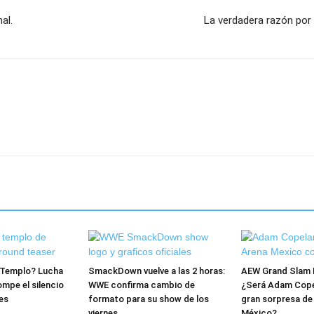
al.
La verdadera razón por
l Templo? Lucha
SmackDown vuelve a las 2 horas:
AEW Grand Slam 
mpe el silencio
WWE confirma cambio de
¿Será Adam Copel
es
formato para su show de los
gran sorpresa de
viernes
México?