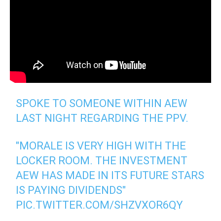
SPOKE TO SOMEONE WITHIN AEW
LAST NIGHT REGARDING THE PPV.
"MORALE IS VERY HIGH WITH THE
LOCKER ROOM. THE INVESTMENT
AEW HAS MADE IN ITS FUTURE STARS
IS PAYING DIVIDENDS"
PIC.TWITTER.COM/SHZVXOR6QY