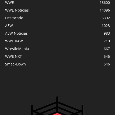
WWE
18600
WWE Noticias
14096
Destacado
6392
AEW
1023
AEW Noticias
983
WWE RAW
710
WrestleMania
667
WWE NXT
546
SmackDown
546