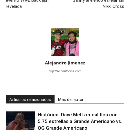
evento WWE Backlash
Sanity al elenco estelar sin
revelada
Nikki Cross
Alejandro Jimenez
http://luchantocias.com
Artículos relacionados
Más del autor
Histórico: Dave Meltzer califica con
5.75 estrellas a Grande Americano vs.
OG Grande Americano