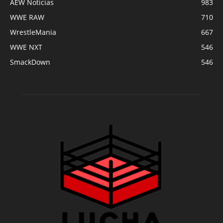
AEW Noticias
983
WWE RAW
710
WrestleMania
667
WWE NXT
546
SmackDown
546