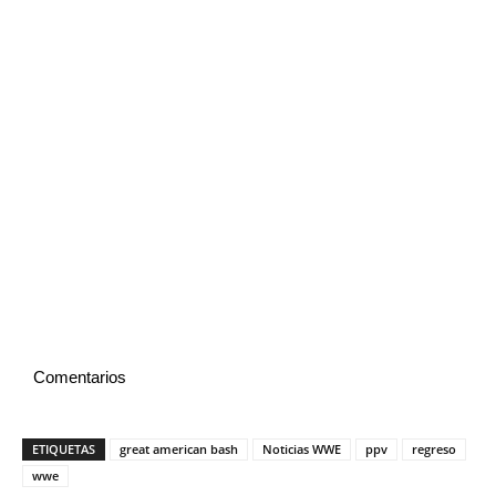
Comentarios
ETIQUETAS
great american bash
Noticias WWE
ppv
regreso
wwe