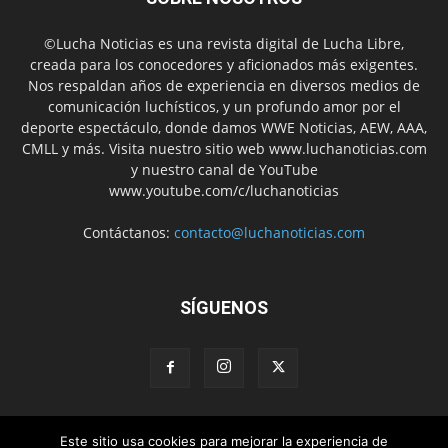
©Lucha Noticias es una revista digital de Lucha Libre,
creada para los conocedores y aficionados más exigentes.
Nos respaldan años de experiencia en diversos medios de
comunicación luchísticos, y un profundo amor por el
deporte espectáculo, donde damos WWE Noticias, AEW, AAA,
CMLL y más. Visita nuestro sitio web www.luchanoticias.com
y nuestro canal de YouTube
www.youtube.com/c/luchanoticias
Contáctanos:
contacto@luchanoticias.com
SÍGUENOS
Este sitio usa cookies para mejorar la experiencia de
WWE Noticias
WWE
AEW
Lucha Libre Mexicana