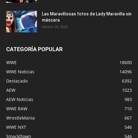
Las Maravillosas fotos de Lady Maravilla sin
máscara
febrero 29, 2020
CATEGORÍA POPULAR
WWE
18600
WWE Noticias
14096
Destacado
6392
AEW
1023
AEW Noticias
983
WWE RAW
710
WrestleMania
667
WWE NXT
546
SmackDown
546