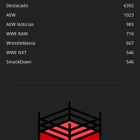
Destacado
6392
AEW
1023
AEW Noticias
983
WWE RAW
710
WrestleMania
667
WWE NXT
546
SmackDown
546