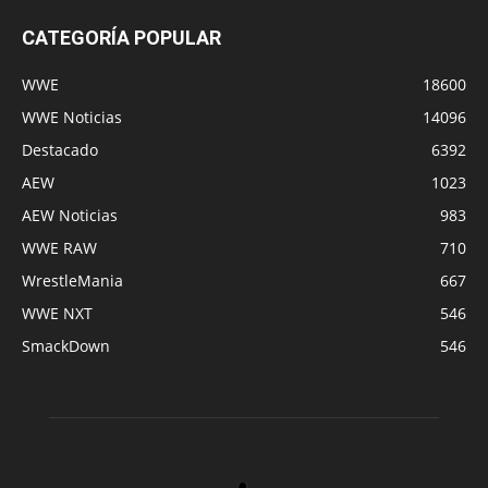
CATEGORÍA POPULAR
WWE
18600
WWE Noticias
14096
Destacado
6392
AEW
1023
AEW Noticias
983
WWE RAW
710
WrestleMania
667
WWE NXT
546
SmackDown
546