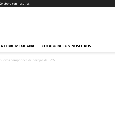
Colabora con nosotros
A LIBRE MEXICANA
COLABORA CON NOSOTROS
os nuevos campeones de parejas de RAW