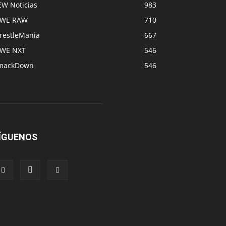
EW Noticias
983
WE RAW
710
restleMania
667
WE NXT
546
mackDown
546
ÍGUENOS