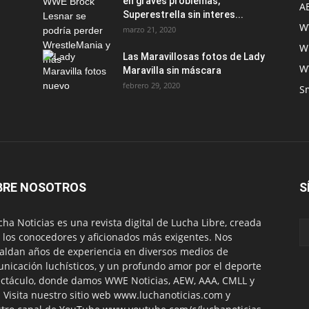
en graves problemas,
A
Superestrella sin interes...
W
marzo 21, 2020
W
Las Maravillosas fotos de Lady
W
Maravilla sin máscara
febrero 29, 2020
S
BRE NOSOTROS
S
ha Noticias es una revista digital de Lucha Libre, creada
 los conocedores y aficionados más exigentes. Nos
aldan años de experiencia en diversos medios de
nicación luchísticos, y un profundo amor por el deporte
ctáculo, donde damos WWE Noticias, AEW, AAA, CMLL y
 Visita nuestro sitio web www.luchanoticias.com y