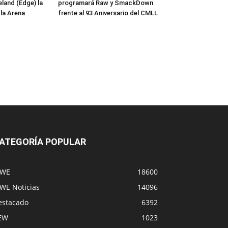
and (Edge) la
programará Raw y SmackDown
 la Arena
frente al 93 Aniversario del CMLL
ATEGORÍA POPULAR
WE
18600
WE Noticias
14096
estacado
6392
EW
1023