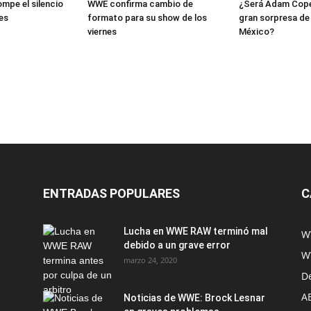
mpe el silencio
WWE confirma cambio de
¿Será Adam Copel
es
formato para su show de los
gran sorpresa de
viernes
México?
ENTRADAS POPULARES
C
Lucha en WWE RAW terminó mal
W
debido a un grave error
W
marzo 24, 2020
D
A
Noticias de WWE: Brock Lesnar