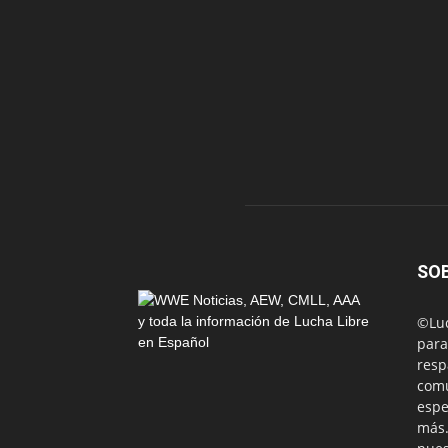
SO
©Luc
para
resp
comu
espe
más.