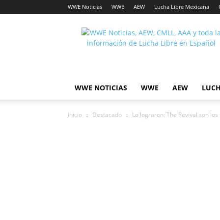
WWE Noticias
WWE
AEW
Lucha Libre Mexicana
Lucha
Noticias
WWE NOTICIAS
WWE
AEW
LUCH
Inicio
Destacado
Lo lograron: The Revival son l