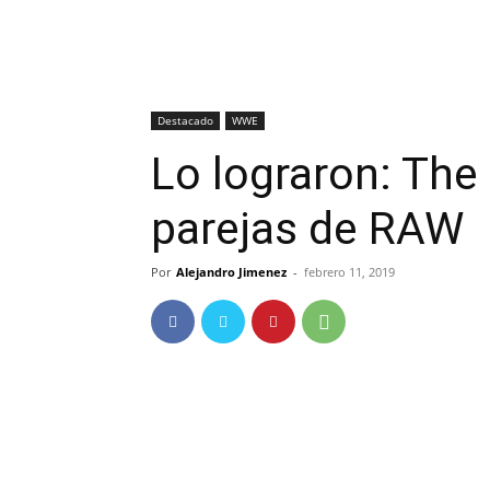
Destacado
WWE
Lo lograron: The
parejas de RAW
Por
Alejandro Jimenez
-
febrero 11, 2019