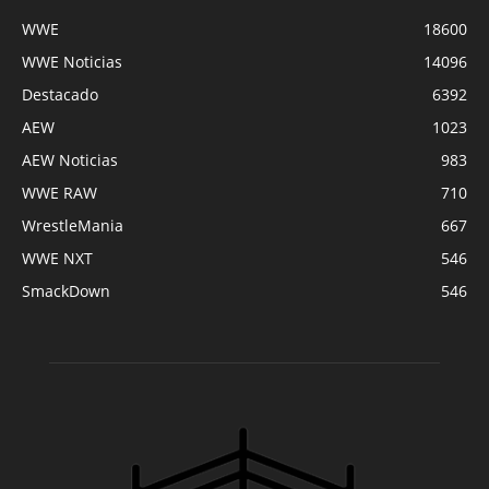
WWE
18600
WWE Noticias
14096
Destacado
6392
AEW
1023
AEW Noticias
983
WWE RAW
710
WrestleMania
667
WWE NXT
546
SmackDown
546